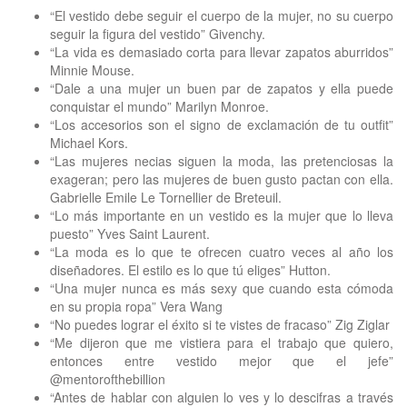
“El vestido debe seguir el cuerpo de la mujer, no su cuerpo
seguir la figura del vestido” Givenchy.
“La vida es demasiado corta para llevar zapatos aburridos”
Minnie Mouse.
“Dale a una mujer un buen par de zapatos y ella puede
conquistar el mundo” Marilyn Monroe.
“Los accesorios son el signo de exclamación de tu outfit”
Michael Kors.
“Las mujeres necias siguen la moda, las pretenciosas la
exageran; pero las mujeres de buen gusto pactan con ella.
Gabrielle Emile Le Tornellier de Breteuil.
“Lo más importante en un vestido es la mujer que lo lleva
puesto” Yves Saint Laurent.
“La moda es lo que te ofrecen cuatro veces al año los
diseñadores. El estilo es lo que tú eliges” Hutton.
“Una mujer nunca es más sexy que cuando esta cómoda
en su propia ropa” Vera Wang
“No puedes lograr el éxito si te vistes de fracaso” Zig Ziglar
“Me dijeron que me vistiera para el trabajo que quiero,
entonces entre vestido mejor que el jefe”
@mentorofthebillion
“Antes de hablar con alguien lo ves y lo descifras a través