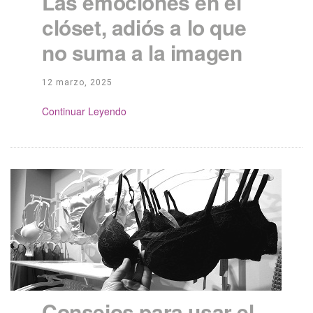
Las emociones en el
clóset, adiós a lo que
no suma a la imagen
12 marzo, 2025
Continue Reading
Consejos para usar el