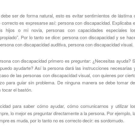
 debe ser de forma natural, esto es evitar sentimientos de lástima 
correcto es expresarse así: persona con discapacidad. Explicaba e
mis hijos o mi novia, personas con capacidades especiales lo
ropiado”. Por lo tanto se dice: persona con discapacidad y se hac
 persona con discapacidad auditiva, persona con discapacidad visual.
ersona con discapacidad primero es preguntar: ¿Necesitas ayuda? S
puedo ayudarte? Así la persona dará las instrucciones necesarias 
caso de las personas con discapacidad visual, con quienes por ciert
razo para guiar sin problema. De ninguna manera se debe tomar de
tocar el bastón.
cidad para saber cómo ayudar, cómo comunicarnos y utilizar lo
mpre, lo mejor es preguntar directamente a la persona. Por ejemplo, l
mpre es muda, por lo tanto no es correcto decir: es sordomudo.