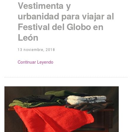
Vestimenta y
urbanidad para viajar al
Festival del Globo en
León
13 noviembre, 2018
Continue Reading